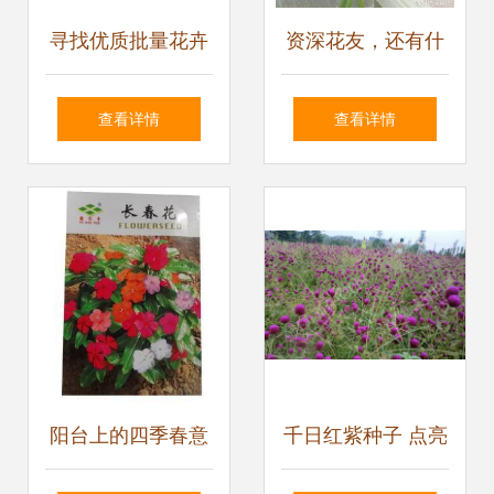
寻找优质批量花卉
资深花友，还有什
种子 为何野茉莉成
么是你没种过的？
查看详情
查看详情
为明智之选？
少见家养植物大曝
光
阳台上的四季春意
千日红紫种子 点亮