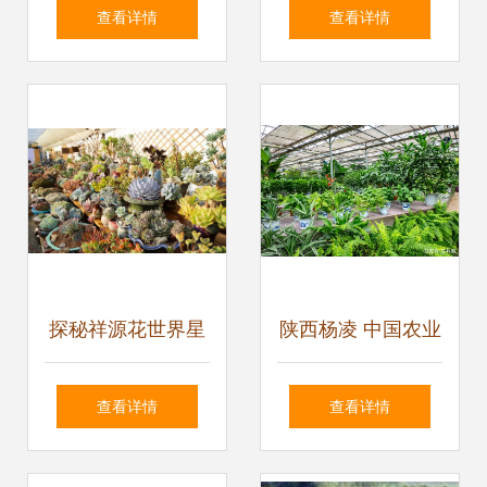
界 —— 花卉种子
爆表又好养，比绿
查看详情
查看详情
杂志
萝吊兰美一万倍
探秘祥源花世界星
陕西杨凌 中国农业
球花园 千余种多肉
圣地的花卉种子传
查看详情
查看详情
与花卉种子盛宴
奇