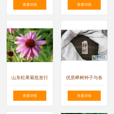
——锦萱长春花种
花园的持久之美
查看详情
查看详情
子实用装赏析
山东松果菊批发行
优质榉树种子与各
情分析 以青州九鼎
类花卉园艺种子的
查看详情
查看详情
花卉园艺场为例
精选指南