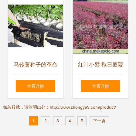
马铃薯种子的革命
红叶小檗 秋日庭院
气雾增殖技术引领
中的那一抹亮色
查看详情
查看详情
工厂化育苗新时代
——从种子到风景
如若转载，请注明出处：http://www.zhongye9.com/product/
的培育指南
1
2
3
4
5
下一页