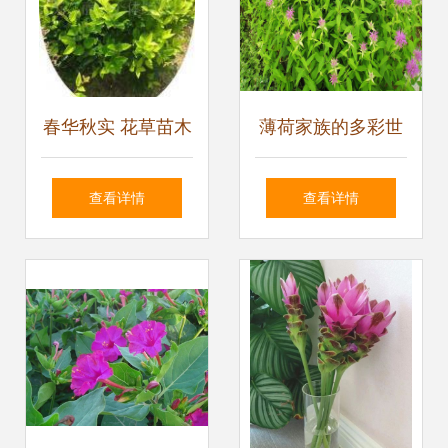
春华秋实 花草苗木
薄荷家族的多彩世
的世界生机与种子
界 从美国薄荷到留
查看详情
查看详情
幻梦
兰香薄荷的种植与
直销指南