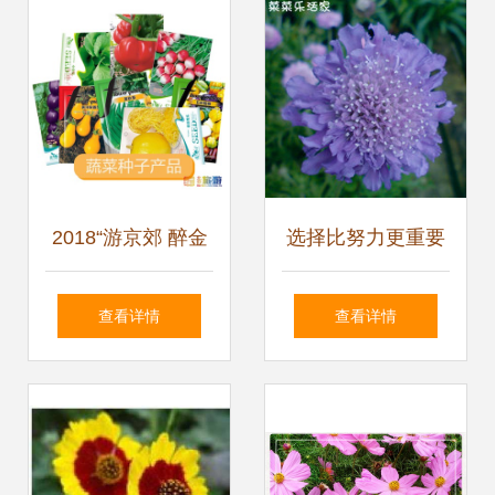
2018“游京郊 醉金
选择比努力更重要
秋”十佳金秋采摘园
揭开“a种子”花卉栽
查看详情
查看详情
评选 花仙子万花
培的全方位指南
园，把花的种子带