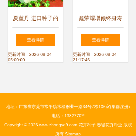
夏堇丹 进口种子的
鑫荣耀增额终身寿
盛夏精灵，点亮花
险 一份兼顾保障与
查看详情
查看详情
园的缤纷诗篇
长期价值的理财型
更新时间：2026-08-04
更新时间：2026-08-04
05:00:00
21:17:46
保险
地址：广东省东莞市常平镇木棆创业一路34号7栋106室(集群注册)
电话：1382770**
Copyright © 2026
www.zhongye9.com
花卉种子
春诚花卉种业
版权
所有
Sitemap