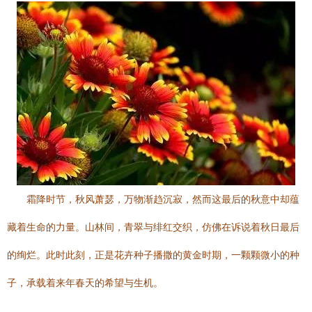
霜降时节，秋风萧瑟，万物渐趋沉寂，然而这最后的秋意中却蕴
藏着生命的力量。山林间，青翠与绯红交织，仿佛在诉说着秋日最后
的绚烂。此时此刻，正是花卉种子播撒的黄金时期，一颗颗微小的种
子，承载着来年春天的希望与生机。