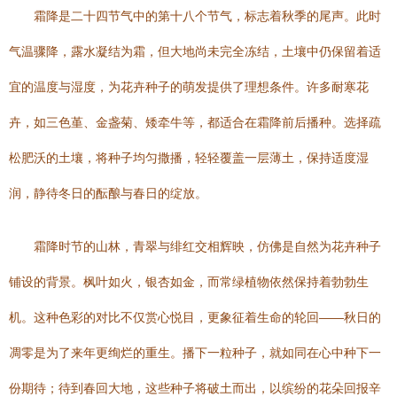
霜降是二十四节气中的第十八个节气，标志着秋季的尾声。此时
气温骤降，露水凝结为霜，但大地尚未完全冻结，土壤中仍保留着适
宜的温度与湿度，为花卉种子的萌发提供了理想条件。许多耐寒花
卉，如三色堇、金盏菊、矮牵牛等，都适合在霜降前后播种。选择疏
松肥沃的土壤，将种子均匀撒播，轻轻覆盖一层薄土，保持适度湿
润，静待冬日的酝酿与春日的绽放。
霜降时节的山林，青翠与绯红交相辉映，仿佛是自然为花卉种子
铺设的背景。枫叶如火，银杏如金，而常绿植物依然保持着勃勃生
机。这种色彩的对比不仅赏心悦目，更象征着生命的轮回——秋日的
凋零是为了来年更绚烂的重生。播下一粒种子，就如同在心中种下一
份期待；待到春回大地，这些种子将破土而出，以缤纷的花朵回报辛