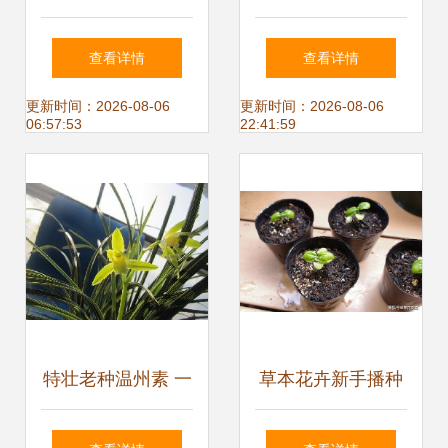
县富春园林绿化苗
精品简介 | 藏花阁
查看详情
查看详情
木场——您的耐寒
花卉论坛园艺分享
更新时间：2026-08-06
更新时间：2026-08-06
06:57:53
22:41:59
苗木与花卉种子专
家
特壮老种温州素 一
草本花卉新手播种
花独放，香满乾坤
指南 从理论到实