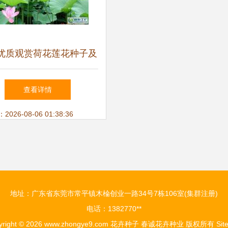
优质观赏荷花莲花种子及
，助力园艺与农副产品发
查看详情
展
26-08-06 01:38:36
地址：广东省东莞市常平镇木棆创业一路34号7栋106室(集群注册)
电话：1382770**
yright © 2026
www.zhongye9.com
花卉种子
春诚花卉种业
版权所有
Sit